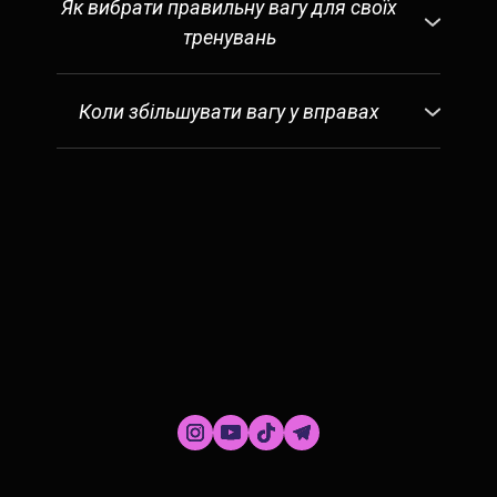
Як вибрати правильну вагу для своїх
тренувань
Вибір відповідної ваги для ваших
тренувань дуже індивідуальний. Я не
Коли збільшувати вагу у вправах
можу сказати вам, яку вагу
Щоб прогресувати, необхідно
використовувати для кожної вправи,
«здивувати» м’язи, періодично
тому що рівень сили у кожного різний.
змінюючи вправи і збільшуючи вагу.
Хоча змінювати вправи просто, ви
У всіх робочих підходах ви повинні
можете ґрунтуватися на виборі ваги
вибрати ту вагу, яка буде для вас
залежно від того, наскільки легко ви
складною, наприклад, ви можете
виконуєте вказану кількість повторень.
зробити тільки 3 підходи по 10
Якщо вам уже важко виконати останнє
повторень (як зазначено в програмі),
повторення, ще занадто рано додавати
залишаючи одне повторення в запасі
вагу. З іншого боку, якщо ви все ще
для кожного підходу. Однак для
можете зробити ще кілька повторень зі
останнього підходу кожної вправи ви
звичайним навантаженням, настав час