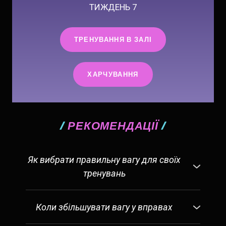
ТИЖДЕНЬ 7
ТРЕНУВАННЯ В ЗАЛІ
ХАРЧУВАННЯ
/
РЕКОМЕНДАЦІЇ
/
Як вибрати правильну вагу для своїх
тренувань
Вибір відповідної ваги для ваших
тренувань дуже індивідуальний. Я не
Коли збільшувати вагу у вправах
можу сказати вам, яку вагу
Щоб прогресувати, необхідно