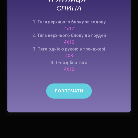
СПИНА
1. Тяга верхнього блоку за голову
4х12
2. Тяга верхнього блоку до грудей
4X10
3. Тяга однією рукою в тренажері
4X8
4. Т-подібна тяга
4X10
РОЗПОЧАТИ