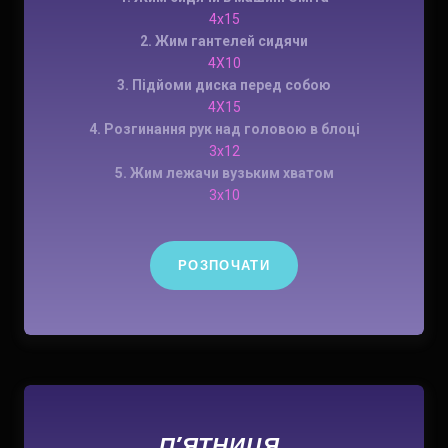
4х15
2. Жим гантелей сидячи
4X10
3. Підйоми диска перед собою
4X15
4. Розгинання рук над головою в блоці
3x12
5. Жим лежачи вузьким хватом
3x10
РОЗПОЧАТИ
П’ЯТНИЦЯ