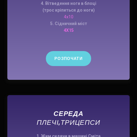
4. Вітведення ноги в блоці
(трос кріпиться до ноги)
4х10
5. Сідничний міст
4X15
РОЗПОЧАТИ
СЕРЕДА
ПЛЕЧІ,ТРИЦЕПСИ
1. Жим сидячи в машині Сміта